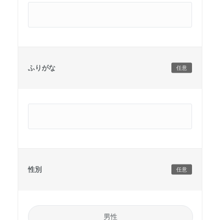
ふりがな
任意
性別
任意
男性