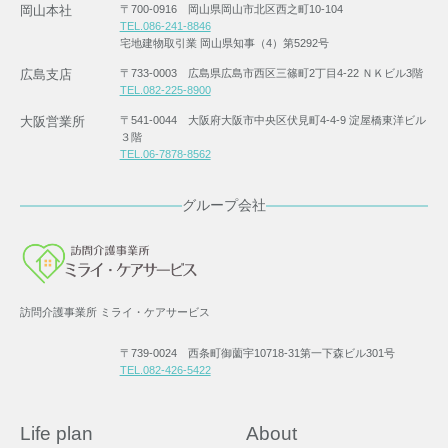
岡山本社
〒700-0916 岡山県岡山市北区西之町10-104
TEL.086-241-8846
宅地建物取引業 岡山県知事（4）第5292号
広島支店
〒733-0003 広島県広島市西区三篠町2丁目4-22 ＮＫビル3階
TEL.082-225-8900
大阪営業所
〒541-0044 大阪府大阪市中央区伏見町4-4-9 淀屋橋東洋ビル
３階
TEL.06-7878-8562
グループ会社
訪問介護事業所 ミライ・ケアサービス
〒739-0024 西条町御薗宇10718-31第一下森ビル301号
TEL.082-426-5422
Life plan
About