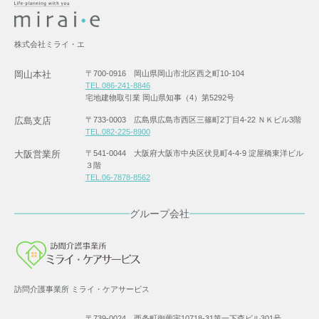
株式会社ミライ・エ
岡山本社
〒700-0916 岡山県岡山市北区西之町10-104
TEL.086-241-8846
宅地建物取引業 岡山県知事（4）第5292号
広島支店
〒733-0003 広島県広島市西区三篠町2丁目4-22 ＮＫビル3階
TEL.082-225-8900
大阪営業所
〒541-0044 大阪府大阪市中央区伏見町4-4-9 淀屋橋東洋ビル
３階
TEL.06-7878-8562
グループ会社
訪問介護事業所 ミライ・ケアサービス
〒739-0024 西条町御薗宇10718-31第一下森ビル301号