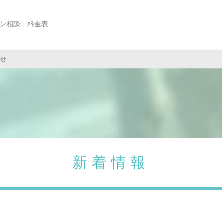
ン相談
料金表
せ
住宅購入
相続贈与
住宅ローン見直し
資産運用
保険見直し
不動産コンサルティング
新着情報