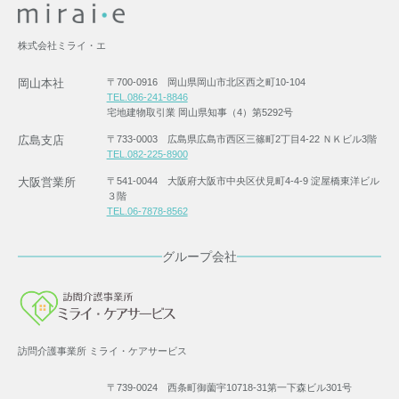
株式会社ミライ・エ
岡山本社
〒700-0916 岡山県岡山市北区西之町10-104
TEL.086-241-8846
宅地建物取引業 岡山県知事（4）第5292号
広島支店
〒733-0003 広島県広島市西区三篠町2丁目4-22 ＮＫビル3階
TEL.082-225-8900
大阪営業所
〒541-0044 大阪府大阪市中央区伏見町4-4-9 淀屋橋東洋ビル
３階
TEL.06-7878-8562
グループ会社
訪問介護事業所 ミライ・ケアサービス
〒739-0024 西条町御薗宇10718-31第一下森ビル301号