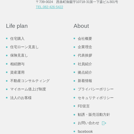
〒739-0024 西条町御薗宇10718-31第一下森ビル301号
TEL.082-426-5422
Life plan
About
住宅購入
会社概要
住宅ローン見直し
企業理念
保険見直し
代表挨拶
相続贈与
社員紹介
資産運用
拠点紹介
不動産コンサルティング
新着情報
マイホーム借上げ制度
プライバシーポリシー
法人のお客様
セキュリティポリシー
FD宣言
勧誘・販売活動方針
お問い合わせ
facebook