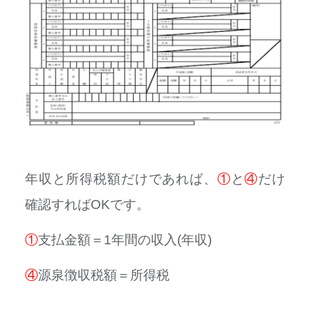
年収と所得税額だけであれば、
①
と
④
だけ
確認すればOKです。
①
支払金額＝1年間の収入(年収)
④
源泉徴収税額＝所得税