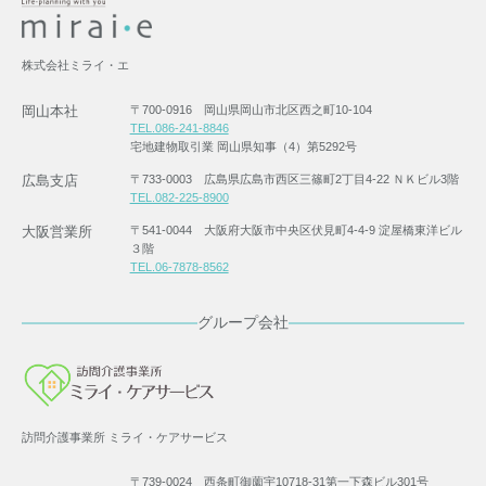
株式会社ミライ・エ
岡山本社
〒700-0916 岡山県岡山市北区西之町10-104
TEL.086-241-8846
宅地建物取引業 岡山県知事（4）第5292号
広島支店
〒733-0003 広島県広島市西区三篠町2丁目4-22 ＮＫビル3階
TEL.082-225-8900
大阪営業所
〒541-0044 大阪府大阪市中央区伏見町4-4-9 淀屋橋東洋ビル
３階
TEL.06-7878-8562
グループ会社
訪問介護事業所 ミライ・ケアサービス
〒739-0024 西条町御薗宇10718-31第一下森ビル301号