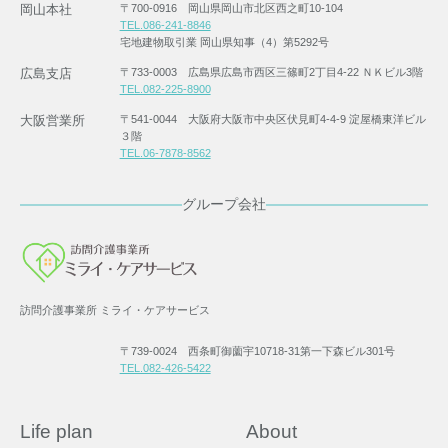
岡山本社
〒700-0916 岡山県岡山市北区西之町10-104
TEL.086-241-8846
宅地建物取引業 岡山県知事（4）第5292号
広島支店
〒733-0003 広島県広島市西区三篠町2丁目4-22 ＮＫビル3階
TEL.082-225-8900
大阪営業所
〒541-0044 大阪府大阪市中央区伏見町4-4-9 淀屋橋東洋ビル
３階
TEL.06-7878-8562
グループ会社
訪問介護事業所 ミライ・ケアサービス
〒739-0024 西条町御薗宇10718-31第一下森ビル301号
TEL.082-426-5422
Life plan
About