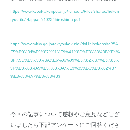
https://www.kyoukaikenpo.or.jp/~/media/Files/shared/hoken
ryouritu/r4/ippan/r40234hiroshima.pdf
https://www.mhlw.go.jp/tekiyoukakudai/dai1hihokensha/#%
E5%B9%B4%E9%87%91%E9%A1%8D%E3%83%BB%E4%
BF%9D%E9%99%BA%E6%96%99%E3%82%B7%E3%83%
9F%E3%83%A5%E3%83%AC%E3%83%BC%E3%82%B7
%E3%83%A7%E3%83%B3
今回の記事について感想やご意見などござ
いましたら下記アンケートにご回答くださ