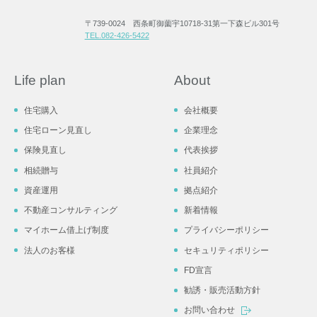
〒739-0024 西条町御薗宇10718-31第一下森ビル301号
TEL.082-426-5422
Life plan
About
住宅購入
会社概要
住宅ローン見直し
企業理念
保険見直し
代表挨拶
相続贈与
社員紹介
資産運用
拠点紹介
不動産コンサルティング
新着情報
マイホーム借上げ制度
プライバシーポリシー
法人のお客様
セキュリティポリシー
FD宣言
勧誘・販売活動方針
お問い合わせ