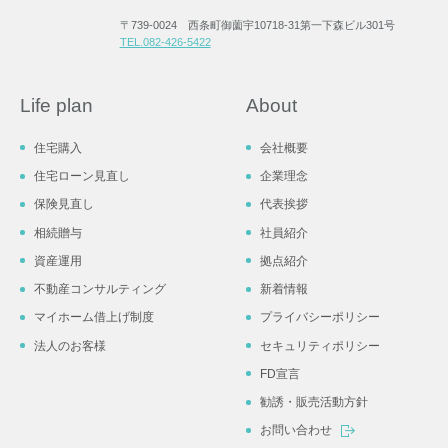
〒739-0024 西条町御薗宇10718-31第一下森ビル301号
TEL.082-426-5422
Life plan
About
住宅購入
会社概要
住宅ローン見直し
企業理念
保険見直し
代表挨拶
相続贈与
社員紹介
資産運用
拠点紹介
不動産コンサルティング
新着情報
マイホーム借上げ制度
プライバシーポリシー
法人のお客様
セキュリティポリシー
FD宣言
勧誘・販売活動方針
お問い合わせ