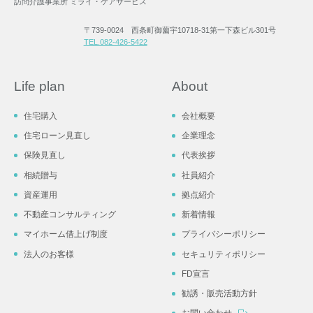
訪問介護事業所 ミライ・ケアサービス
〒739-0024 西条町御薗宇10718-31第一下森ビル301号
TEL.082-426-5422
Life plan
About
住宅購入
会社概要
住宅ローン見直し
企業理念
保険見直し
代表挨拶
相続贈与
社員紹介
資産運用
拠点紹介
不動産コンサルティング
新着情報
マイホーム借上げ制度
プライバシーポリシー
法人のお客様
セキュリティポリシー
FD宣言
勧誘・販売活動方針