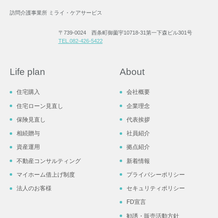
訪問介護事業所 ミライ・ケアサービス
〒739-0024 西条町御薗宇10718-31第一下森ビル301号
TEL.082-426-5422
Life plan
About
住宅購入
会社概要
住宅ローン見直し
企業理念
保険見直し
代表挨拶
相続贈与
社員紹介
資産運用
拠点紹介
不動産コンサルティング
新着情報
マイホーム借上げ制度
プライバシーポリシー
法人のお客様
セキュリティポリシー
FD宣言
勧誘・販売活動方針