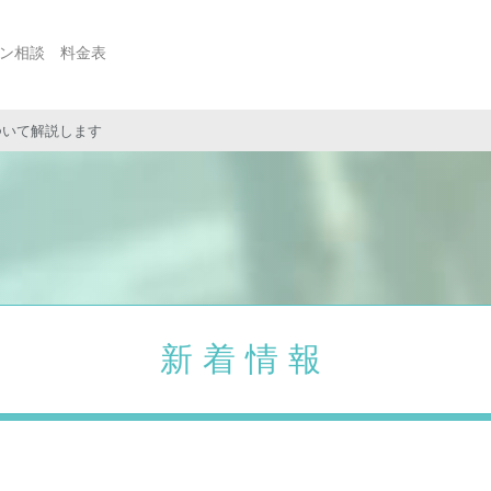
ン相談
料金表
ついて解説します
住宅購入
相続贈与
住宅ローン見直し
資産運用
保険見直し
不動産コンサルティング
新着情報