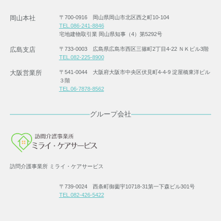
岡山本社
〒700-0916 岡山県岡山市北区西之町10-104
TEL.086-241-8846
宅地建物取引業 岡山県知事（4）第5292号
広島支店
〒733-0003 広島県広島市西区三篠町2丁目4-22 ＮＫビル3階
TEL.082-225-8900
大阪営業所
〒541-0044 大阪府大阪市中央区伏見町4-4-9 淀屋橋東洋ビル
３階
TEL.06-7878-8562
グループ会社
訪問介護事業所 ミライ・ケアサービス
〒739-0024 西条町御薗宇10718-31第一下森ビル301号
TEL.082-426-5422