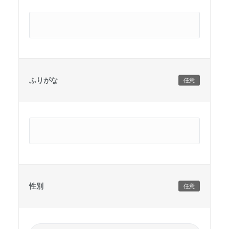
ふりがな
任意
性別
任意