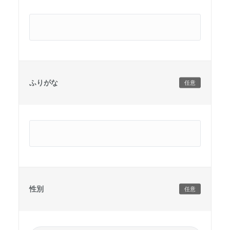
ふりがな
任意
性別
任意