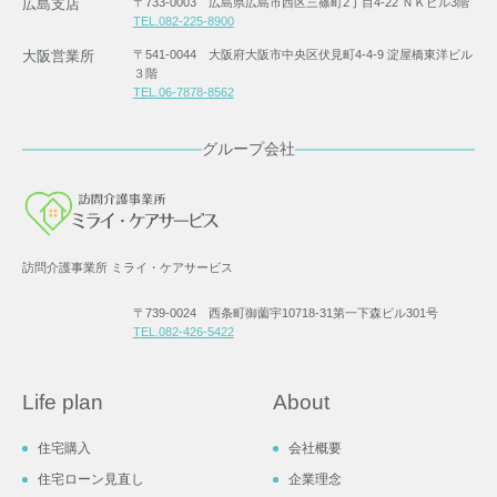
広島支店
〒733-0003 広島県広島市西区三篠町2丁目4-22 ＮＫビル3階
TEL.082-225-8900
大阪営業所
〒541-0044 大阪府大阪市中央区伏見町4-4-9 淀屋橋東洋ビル
３階
TEL.06-7878-8562
グループ会社
訪問介護事業所 ミライ・ケアサービス
〒739-0024 西条町御薗宇10718-31第一下森ビル301号
TEL.082-426-5422
Life plan
About
住宅購入
会社概要
住宅ローン見直し
企業理念