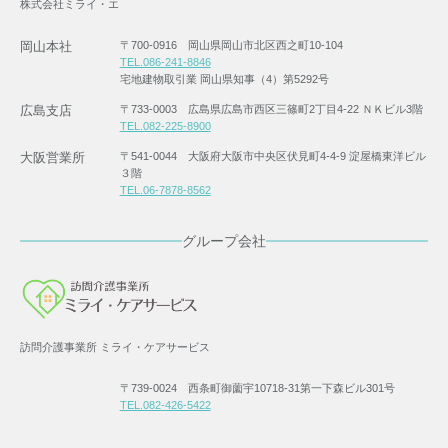
株式会社ミライ・エ
岡山本社
〒700-0916 岡山県岡山市北区西之町10-104
TEL.086-241-8846
宅地建物取引業 岡山県知事（4）第5292号
広島支店
〒733-0003 広島県広島市西区三篠町2丁目4-22 ＮＫビル3階
TEL.082-225-8900
大阪営業所
〒541-0044 大阪府大阪市中央区伏見町4-4-9 淀屋橋東洋ビル
３階
TEL.06-7878-8562
グループ会社
訪問介護事業所 ミライ・ケアサービス
〒739-0024 西条町御薗宇10718-31第一下森ビル301号
TEL.082-426-5422