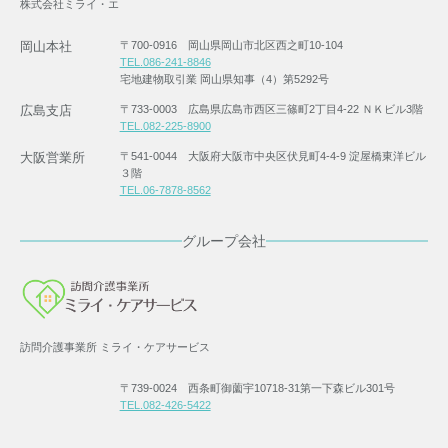
株式会社ミライ・エ
岡山本社
〒700-0916 岡山県岡山市北区西之町10-104
TEL.086-241-8846
宅地建物取引業 岡山県知事（4）第5292号
広島支店
〒733-0003 広島県広島市西区三篠町2丁目4-22 ＮＫビル3階
TEL.082-225-8900
大阪営業所
〒541-0044 大阪府大阪市中央区伏見町4-4-9 淀屋橋東洋ビル
３階
TEL.06-7878-8562
グループ会社
訪問介護事業所 ミライ・ケアサービス
〒739-0024 西条町御薗宇10718-31第一下森ビル301号
TEL.082-426-5422